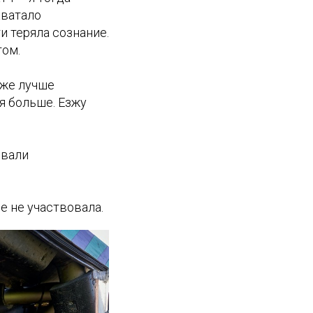
хватало
и теряла сознание.
том.
аже лучше
я больше. Езжу
овали
е не участвовала.