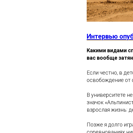
Интервью опуб
Какими видами сп
вас вообще затян
Если честно, в де
освобождение от 
В университете н
значок «Альпинист
взрослая жизнь: д
Позже я долго игр
соревнованиях ник