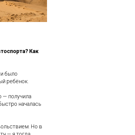
втоспорта? Как
ти было
ый ребёнок.
о — получила
 быстро началась
вольствием. Но в
тч — я тогда