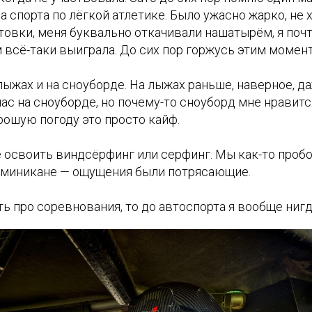
а спорта по лёгкой атлетике. Было ужасно жарко, не 
овки, меня буквально откачивали нашатырём, я почт
 всё-таки выиграла. До сих пор горжусь этим момен
лыжах и на сноуборде. На лыжах раньше, наверное, д
час на сноуборде, но почему-то сноуборд мне нравитс
орошую погоду это просто кайф.
ё освоить виндсёрфинг или серфинг. Мы как-то проб
миникане — ощущения были потрясающие.
ть про соревнования, то до автоспорта я вообще нигд