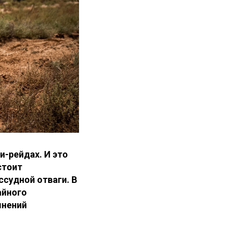
и-рейдах. И это
стоит
ссудной отваги. В
айного
мнений