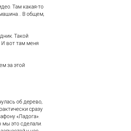
део. Там какая-то
 машина… В общем,
дник. Такой
 И вот там меня
ем за этой
нулась об дерево,
Практически сразу
афону «Ладога».
 мы это сделали.
 запчастей у нас