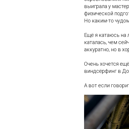
выиграла у мастер
физической подгот
Но каким-то чудом
Ещё я катаюсь на 
каталась, чем сей
аккуратно, но в х
Очень хочется ещ
виндсёрфинг в До
А вот если говори