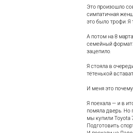
Это произошло со
симпатичная женщи
это было трофи. Я
А потом на 8 март
семейный формат: 
зацепило.
Я стояла в очереди
тётенькой встават
И меня это почему
Я поехала — и в и
помяла дверь. Но 
мы купили Toyota 
Подготовить спор
И поехали на Ладо