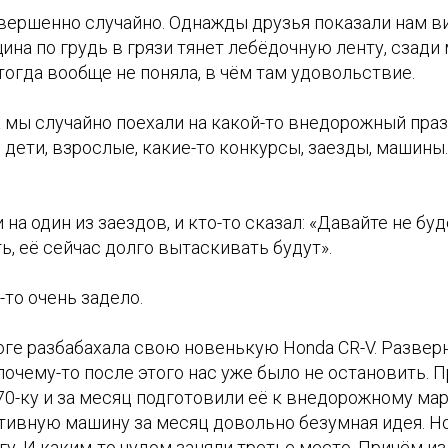
вершенно случайно. Однажды друзья показали нам ви
на по грудь в грязи тянет лебёдочную ленту, сзади
 тогда вообще не поняла, в чём там удовольствие.
а мы случайно поехали на какой-то внедорожный праз
дети, взрослые, какие-то конкурсы, заезды, машины.
 на один из заездов, и кто-то сказал: «Давайте не буд
ь, её сейчас долго вытаскивать будут».
-то очень задело.
тоге разбабахала свою новенькую Honda CR-V. Развер
почему-то после этого нас уже было не остановить. 
70-ку и за месяц подготовили её к внедорожному мар
тивную машину за месяц довольно безумная идея. Но
гу. И каким-то чудом заняли третье место. Причём из