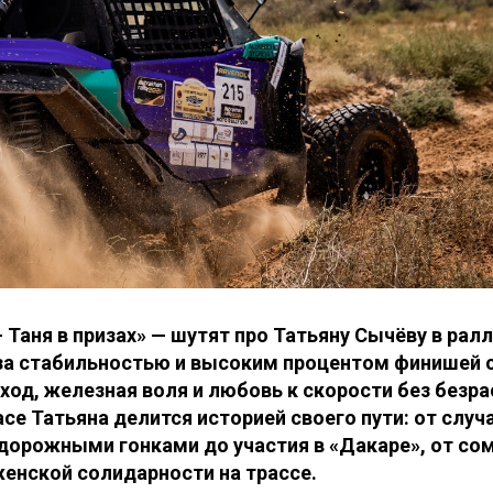
 Таня в призах» — шутят про Татьяну Сычёву в ралл
 за стабильностью и высоким процентом финишей 
од, железная воля и любовь к скорости без безра
ace Татьяна делится историей своего пути: от случ
дорожными гонками до участия в «Дакаре», от со
енской солидарности на трассе.