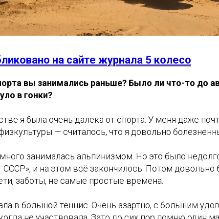
ликовано на сайте журнала 5 колесо
орта вы занимались раньше? Было ли что-то до а
уло в гонки?
тстве я была очень далека от спорта. У меня даже поч
физкультуры — считалось, что я довольно болезненн
емного занималась альпинизмом. Но это было недолг
 СССР», и на этом всё закончилось. Потом довольно
ети, заботы, не самые простые времена.
ала в большой теннис. Очень азартно, с большим удо
огда не участвовала. Зато до сих пор помню один ма