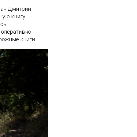
ман Дмитрий
ную книгу.
ась
 оперативно
рожные книги.