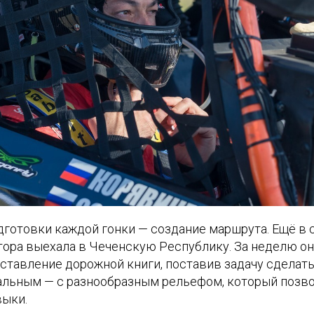
дготовки каждой гонки — создание маршрута. Ещё в 
тора выехала в Чеченскую Республику. За неделю о
оставление дорожной книги, поставив задачу сделат
альным — с разнообразным рельефом, который позв
выки.