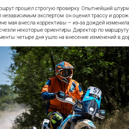
ршрут прошёл строгую проверку. Опытнейший штур
 независимым экспертом: он оценил трассу и дорож
ине мая внесла коррективы — из‑за дождей изменил
исчезли некоторые ориентиры. Директор по маршруту
менты: четыре дня ушло на внесение изменений в до