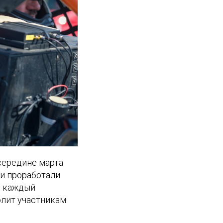
середине марта
ни проработали
ь каждый
олит участникам