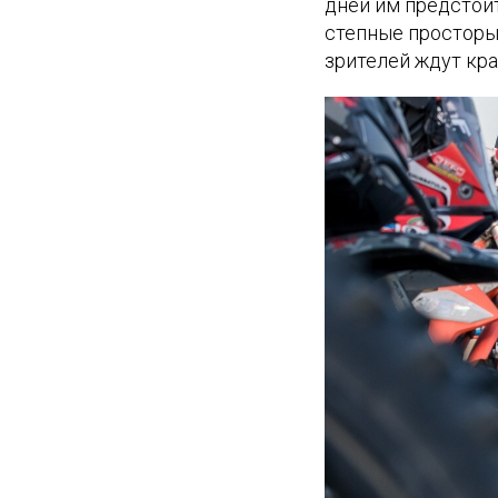
дней им предстои
степные просторы 
зрителей ждут кра