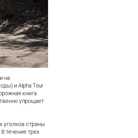
и на
ды) и Alpha Tour
дорожная книга
ственно упрощает
х уголков страны:
 В течение трех