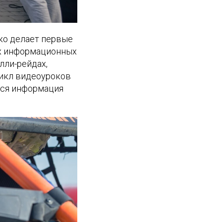
ько делает первые
ых информационных
лли-рейдах,
цикл видеоуроков
 Вся информация