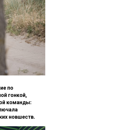
ие по
ой гонкой,
ной команды:
ключала
ких новшеств.