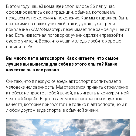
В этом году нашей команде исполнилось 36 лет, у нас
сформировались свои традиции, обычаи, которые мы
передаем из поколения в поколение. Как мы старались быть
похожими на наших учителей, так и, думаю, уже третье
поколение «КАМАЗ-мастер» перенимает все самое лучшее от
нас. Есть известная поговорка: ученик должен превзойти
своего учителя. Верю, что наши молодые ребята хорошо
проявят себя.
Вы много лет в автоспорте. Как считаете, что самое
лучшее вы вынесли для себя из этого опыта? Какие
качества он в вас развил
Считаю, что в первую очередь автоспорт воспитывает в
человеке человечность. Мы стараемся привить стремление
к победе не просто любой ценой, а выиграть в конкурентной
честной борьбе. Ещё он даёт много прекрасных и нужных
качеств, которые пригодятся не только в автоспорте, но и в
любом другом виде спорта, в обычной жизни.