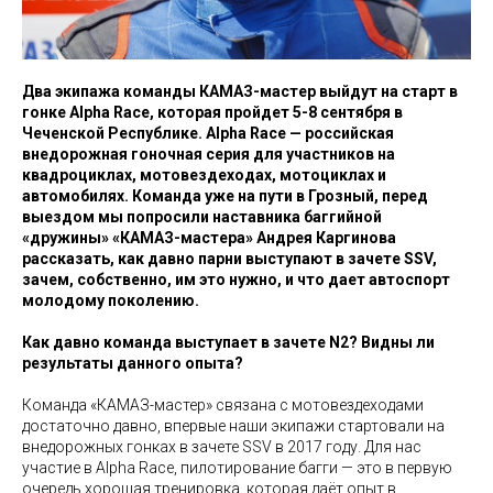
Два экипажа команды КАМАЗ-мастер выйдут на старт в
гонке Alpha Race, которая пройдет 5-8 сентября в
Чеченской Республике. Alpha Race — российская
внедорожная гоночная серия для участников на
квадроциклах, мотовездеходах, мотоциклах и
автомобилях. Команда уже на пути в Грозный, перед
выездом мы попросили наставника баггийной
«дружины» «КАМАЗ-мастера» Андрея Каргинова
рассказать, как давно парни выступают в зачете SSV,
зачем, собственно, им это нужно, и что дает автоспорт
молодому поколению.
Как давно команда выступает в зачете N2? Видны ли
результаты данного опыта?
Команда «КАМАЗ-мастер» связана с мотовездеходами
достаточно давно, впервые наши экипажи стартовали на
внедорожных гонках в зачете SSV в 2017 году. Для нас
участие в Alpha Race, пилотирование багги — это в первую
очередь хорошая тренировка, которая даёт опыт в