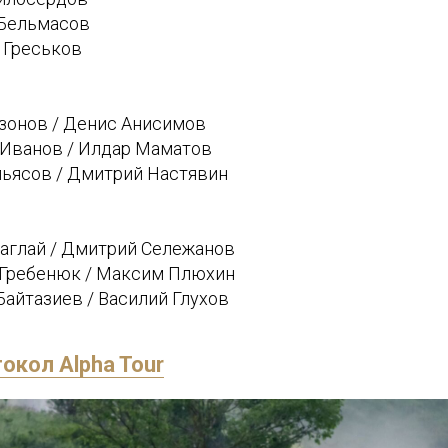
 Бельмасов
 Греськов
азонов / Денис Анисимов
й Иванов / Илдар Маматов
льясов / Дмитрий Настявин
Баглай / Дмитрий Сележанов
й Гребенюк / Максим Плюхин
Байтазиев / Василий Глухов
окол Alpha Tour