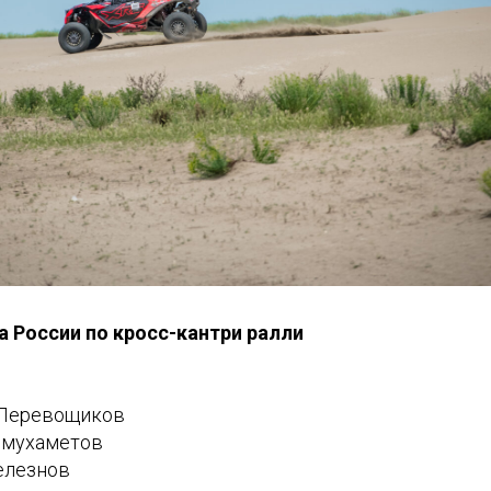
а России по кросс-кантри ралли
 Перевощиков
аймухаметов
елезнов