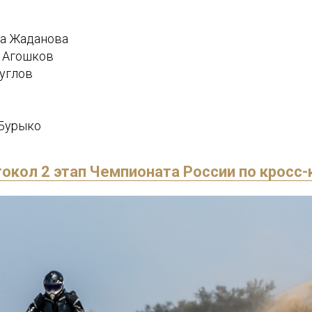
на Жаданова
й Агошков
руглов
 Бурыко
окол 2 этап Чемпионата России по кросс-