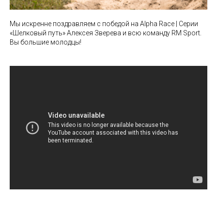
Мы искренне поздравляем с победой на Alpha Race | Серии
«Шелковый путь» Алексея Зверева и всю команду RM Sport.
Вы большие молодцы!