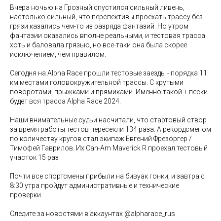
Вчера ночью на Грозный спустился сильный ливень,
настолько сильный, что перспективы проехать трассу без
грязи казались чем-то из разряда фантазий. Но утром
фантазии оказались вполне реальными, и тестовая трасса
хоть и баловала грязью, но все-таки она была скорее
исключением, чем правилом.
Сегодня на Alpha Race прошли тестовые заезды - порядка 11
км местами головокружительной трассы. C крутыми
поворотами, прыжками и прямиками. Именно такой + пески
будет вся трасса Alpha Race 2024.
Наши внимательные судьи насчитали, что стартовый створ
за время работы тестов пересекли 134 раза. А рекордсменом
по количеству кругов стал экипаж Евгений Фрезоргер /
Тимофей Гаврилов. Их Can-Am Maverick R проехал тестовый
участок 15 раз
Почти все спортсмены прибыли на бивуак гонки, и завтра с
8:30 утра пройдут административные и технические
проверки.
Следите за новостями в аккаунтах @alpharace_rus