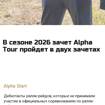
ОБУЧАЮЩИЙ МОДУЛЬ ТУРА
ТЕОРИЯ
Обучение и мастер-классы будут проводить
опытные российские спортсмены
в дисциплине ралли-рейды, победители
и призеры международных соревнований
Dakar, «Шелковый путь», этапов Чемпионата
и Кубка России и мира.
СПОРТ
Участники Alpha Tour преодолеют в режиме
соревнования порядка 500 спортивных
километров, разделенных на несколько
спецучастков за три спортивных дня. Трасса
будет повторять участки маршрута гонки
Alpha Race. По итогам зачета предусмотрено
награждение во всех зачетных группах.