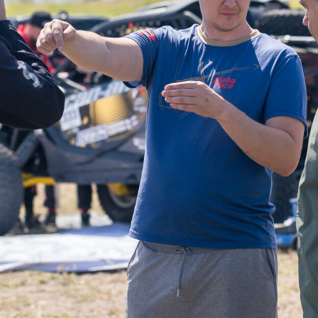
рейдам, моторалли, кросс-кантри ралли, или в
соревнованиях р3к, которые проводились в рамках
официальных соревнований по ралли-рейдам
Alpha Open
- все остальные спортсмены, а также участники Alpha
Tour 2025
Если участник или экипаж по вышеперечисленным
требованиям относится к зачету Alpha Start, но
чувствует силы и желание соревноваться с более
опытными экипажами, он может принять участие в
зачете Alpha Open, минуя Alpha Start.