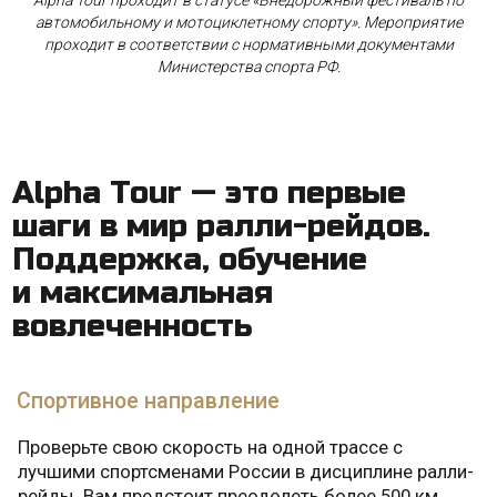
Alpha Tour проходит в статусе «Внедорожный фестиваль по
Спортивное направление
автомобильному и мотоциклетному спорту». Мероприятие
Проверьте свою скорость на одной трассе с
проходит в соответствии с нормативными документами
лучшими спортсменами России в дисциплине ралли-
Министерства спорта РФ.
рейды. Вам предстоит преодолеть более 500 км
(спортивные спецучастки + лиазоны). Вас также
ждет обучение и мастер-классы от опытных
пилотов и штурманов
Туристский маршрут
Дополнительно участники Alpha Tour на своей технике
проедут по живописному внедорожному маршруту и
познакомятся с историей, культурой и природными
достопримечательностями региона проведения
соревнования