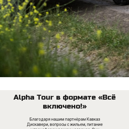
О ГОНКЕ
Фото и видео
Новости
Для участников
Партнерам
Пресс-центр
ДОКУМЕНТЫ
Политика конфиденциальности
Пользовательское соглашение
Согласие на получение рассылки
Обработка файлов Cookie
Alpha Tour в формате «Всё
включено!»
СВЯЖИТЕСЬ С НАМИ
+7 912 202 15 21
alpharace@yandex.ru
Благодаря нашим партнёрам Кавказ
Дискавери, вопросы с жильем, питание