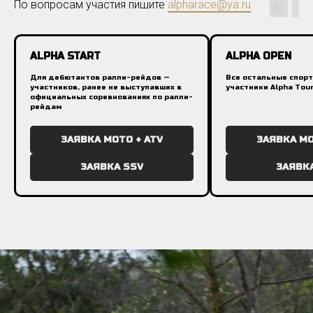
По вопросам участия пишите
alpharace@ya.ru
ALPHA START
ALPHA OPEN
Для дебютантов ралли-рейдов —
Все остальные спорт
участников, ранее не выступавших в
участники Alpha Tou
официальных соревнованиях по ралли-
рейдам
ЗАЯВКА МОТО + ATV
ЗАЯВКА МО
ЗАЯВКА SSV
ЗАЯВК