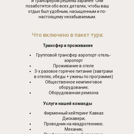
и трансфером решены заранее. Они
позаботятся обо всех деталях, чтобы ваш
СОРЕВНОВАНИЯ
отдых был удобным, насыщенным и по-
ПОД ЭГИДОЙ
настоящему незабываемым.
Что включено в пакет тура:
Трансфер и проживание
Организатор соревнования
Групповой трансфер аэропорт-отель-
Автономная некоммерческая организация
аэропорт
«Команда развития автомотоспорта и
Проживание в отеле
спортивного туризма»
3-х разовое горячее питание (завтраки
ИНН 7806634005
в отелях, обеды + ужины по программе)
ОГРН 1267800008761
Общественное кемпинговое
оборудование;
Оборудованная ремзона
Инициатор Alpha Race
Услуги нашей команды
ИП БОАГИ Е.З.
ИНН 662512230728
Фирменный кейтеринг Кавказ
ОГРНИП 320784700156625
Дискавери;
Проводник на квадротехнике;
Механик;