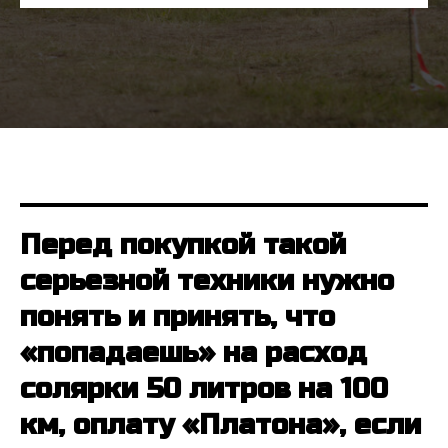
Политика конфиденциальности
Пользовательское соглашение
Согласие на получение рассылки
Обработка файлов Cookie
СВЯЖИТЕСЬ С НАМИ
+7 912 202 15 21
alpharace@yandex.ru
Перед покупкой такой
СОРЕВНОВАНИЯ
серьезной техники нужно
ПОД ЭГИДОЙ
понять и принять, что
«попадаешь» на расход
солярки 50 литров на 100
Организатор соревнования
км, оплату «Платона», если
Автономная некоммерческая организация
«Команда развития автомотоспорта и