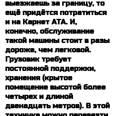
выезжаешь за границу, то
спортивного туризма»
ИНН 7806634005
ещё придётся потратиться
ОГРН 1267800008761
и на Карнет АТА. И,
Инициатор Alpha Race
конечно, обслуживание
ИП БОАГИ Е.З.
такой машины стоит в разы
ИНН 662512230728
ОГРНИП 320784700156625
дороже, чем легковой.
Грузовик требует
Разработка сайта
постоянной поддержки,
хранения (крытое
помещение высотой более
четырех и длиной
двенадцать метров). В этой
техничке можно перевезти