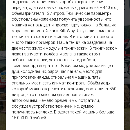
подвеска, механическая коробка переключения
передач, один из самых надежных двигателей – 440 л.с.,
объем двигателя 12 литров. Технические параметры
обусловлены желанием получить уверенность, что
машина не подведет и проедет где угодно. На больших
марафонах типа Dakar и Silk Way Rally если ломается
техничка, то сходит и экипаж. В истории автоспорта
много таких примеров. Наша техничка разделена на
две части: жилой модуль и технический. В техническом
лежат запчасти, колёса, масла, а также стоят
небольшие станки; установлены гидроборт,
компрессор, генератор…. В жилом модуле размещен
душ, холодильник, варочная панель, место для
О ГОНКЕ
приготовления еды, стиральная машина, пять
Фото и видео
спальных мест, есть климат-контроль. Объём воды,
Новости
который можно перевезти в техничке, составляет 850
Для участников
литров, что во многом делает наш экипаж
Партнерам
автономным. Немало времени мы потратили,
Пресс-центр
обсуждая устройство технички, но, думаю,
получилось неплохо. Бюджет такой машины больше
15 000 000 рублей. .
ДОКУМЕНТЫ