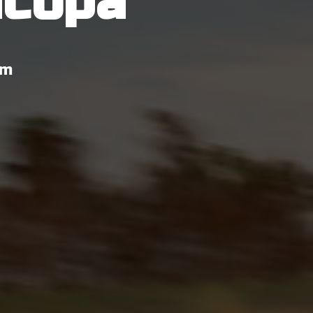
нсора
om